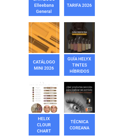
Elleebana
TARIFA 2026
General
GUÍA HELYX
CATÁLOGO
TINTES
MINI 2026
HÍBRIDOS
HELIX
TÉCNICA
CLOUR
COREANA
CHART