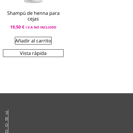
Shampú de henna para
cejas
19,50
€
I.V.A NO INCLUIDO
Añadir al carrito
Vista rápida
3
8
0
0