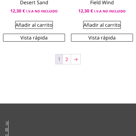
Desert Sand
Field Wind
12,30
€
12,30
€
I.V.A NO INCLUIDO
I.V.A NO INCLUIDO
Añadir al carrito
Añadir al carrito
Vista rápida
Vista rápida
1
2
→
3
8