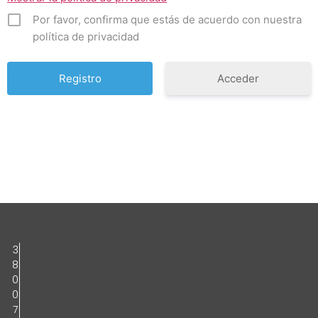
Por favor, confirma que estás de acuerdo con nuestra
política de privacidad
Acceder
3
8
0
0
7