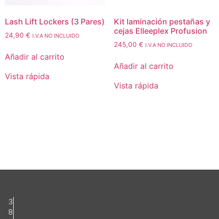
Lash Lift Lockers (3 Pares)
Kit laminación pestañas y
cejas Elleeplex Profusion
24,90
€
I.V.A NO INCLUIDO
245,00
€
I.V.A NO INCLUIDO
Añadir al carrito
Añadir al carrito
Vista rápida
Vista rápida
3
8