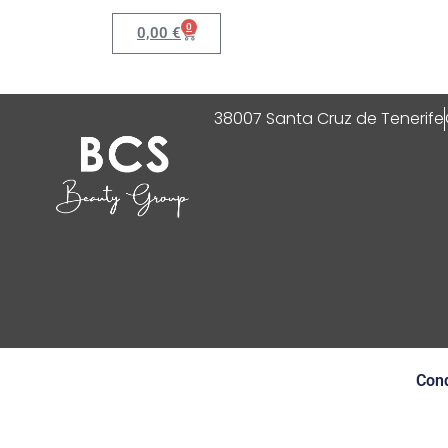
0
0,00
€
38007 Santa Cruz de Tenerife
Cond