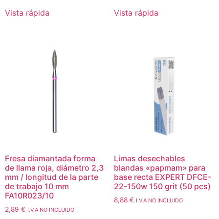
Vista rápida
Vista rápida
Fresa diamantada forma
Limas desechables
de llama roja, diámetro 2,3
blandas «papmam» para
mm / longitud de la parte
base recta EXPERT DFCE-
de trabajo 10 mm
22-150w 150 grit (50 pcs)
FA10R023/10
8,88
€
I.V.A NO INCLUIDO
2,89
€
I.V.A NO INCLUIDO