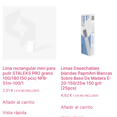
Lima rectangular mini para
Limas Desechables
pulir STALEKS PRO grano
blandas PapmAm Blancas
100/180 (50 pcs) NFB-
Sobre Base De Madera E-
51m-100/1
20-150/25w 150 grit
(25pcs)
2,31
€
I.V.A NO INCLUIDO
4,92
€
I.V.A NO INCLUIDO
Añadir al carrito
Añadir al carrito
Vista rápida