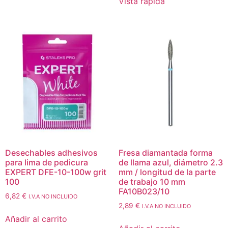
Vista rápida
Desechables adhesivos
Fresa diamantada forma
para lima de pedicura
de llama azul, diámetro 2.3
EXPERT DFE-10-100w grit
mm / longitud de la parte
100
de trabajo 10 mm
FA10B023/10
6,82
€
I.V.A NO INCLUIDO
2,89
€
I.V.A NO INCLUIDO
Añadir al carrito