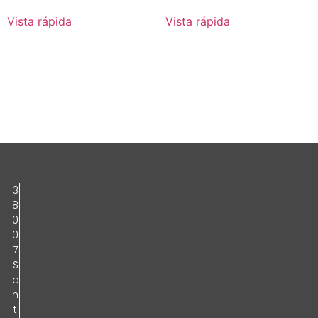
Vista rápida
Vista rápida
3
8
0
0
7
S
a
n
t