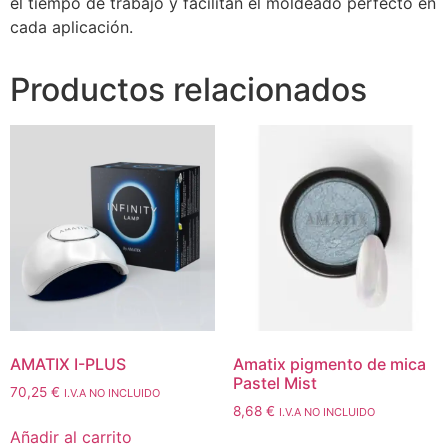
el tiempo de trabajo y facilitan el moldeado perfecto en
cada aplicación.
Productos relacionados
AMATIX I-PLUS
Amatix pigmento de mica
Pastel Mist
70,25
€
I.V.A NO INCLUIDO
8,68
€
I.V.A NO INCLUIDO
Añadir al carrito