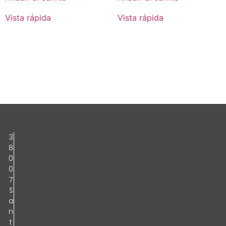
Vista rápida
Vista rápida
3
8
0
0
7
S
a
n
t