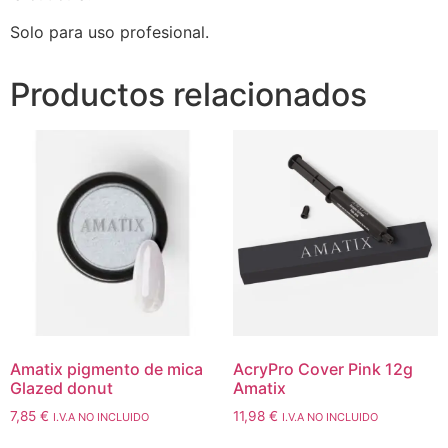
Solo para uso profesional.
Productos relacionados
Amatix pigmento de mica
AcryPro Cover Pink 12g
Glazed donut
Amatix
7,85
€
11,98
€
I.V.A NO INCLUIDO
I.V.A NO INCLUIDO