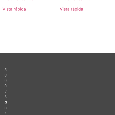
Vista rápida
Vista rápida
3
8
0
0
7
S
a
n
t