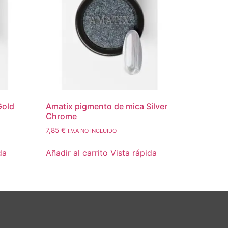
Gold
Amatix pigmento de mica Silver
Chrome
7,85
€
I.V.A NO INCLUIDO
da
Añadir al carrito
Vista rápida