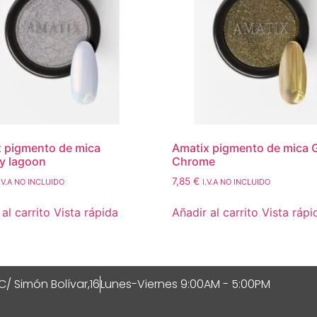
 pigmento de mica
Amatix pigmento de mica 
y lagoon
Chrome
7,85
€
I.V.A NO INCLUIDO
I.V.A NO INCLUIDO
al carrito
Vista rápida
Añadir al carrito
Vista rápi
C/ Simón Bolívar,16
Lunes-Viernes 9:00AM - 5:00PM