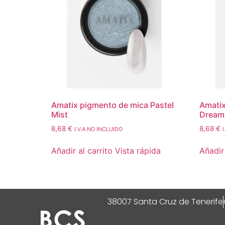
Amatix pigmento de mica Pastel
Amatix
Mist
Dream
8,68
€
8,68
€
I.V.A NO INCLUIDO
Añadir al carrito
Vista rápida
Añadir 
38007 Santa Cruz de Tenerife