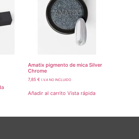
Amatix pigmento de mica Silver
Chrome
7,85
€
I.V.A NO INCLUIDO
da
Añadir al carrito
Vista rápida