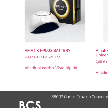
AMATIX I-PLUS BATTERY
Amatix
Unico
99,17
€
I.V.A NO INCLUIDO
7,85
€
I
Añadir al carrito
Vista rápida
Añadir 
38007 Santa Cruz de Tenerife