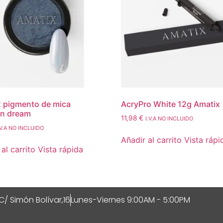
 pigmento de mica
AcryPro White 12g Amatix
rn dream
11,98
€
I.V.A NO INCLUIDO
.V.A NO INCLUIDO
Añadir al carrito
Vista rápi
al carrito
Vista rápida
C/ Simón Bolívar,16
Lunes-Viernes 9:00AM - 5:00PM