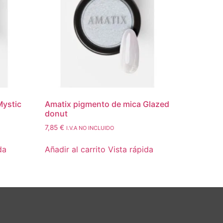
Mystic
Amatix pigmento de mica Glazed
donut
7,85
€
I.V.A NO INCLUIDO
da
Añadir al carrito
Vista rápida