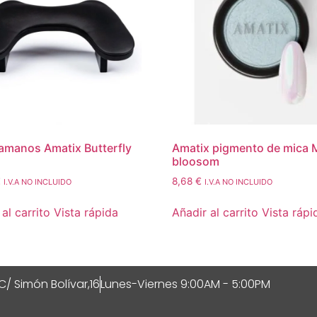
manos Amatix Butterfly
Amatix pigmento de mica 
bloosom
€
8,68
€
I.V.A NO INCLUIDO
I.V.A NO INCLUIDO
al carrito
Vista rápida
Añadir al carrito
Vista rápi
C/ Simón Bolívar,16
Lunes-Viernes 9:00AM - 5:00PM