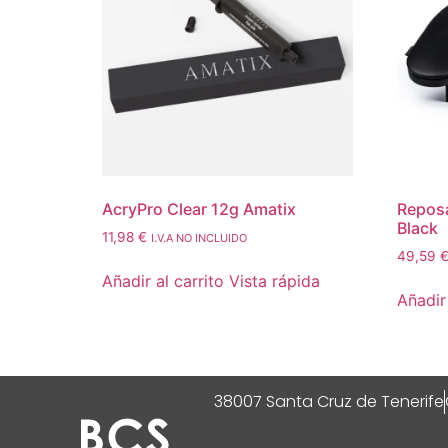
AcryPro Clear 12g Amatix
Reposa
Black
11,98
€
I.V.A NO INCLUIDO
49,59
Añadir al carrito
Vista rápida
Añadir 
38007 Santa Cruz de Tenerife