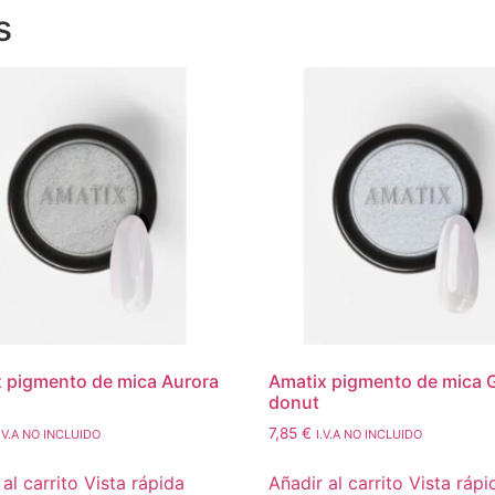
s
 pigmento de mica Aurora
Amatix pigmento de mica 
donut
7,85
€
I.V.A NO INCLUIDO
I.V.A NO INCLUIDO
al carrito
Vista rápida
Añadir al carrito
Vista rápi