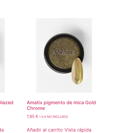
Glazed
Amatix pigmento de mica Gold
Chrome
7,85
€
I.V.A NO INCLUIDO
da
Añadir al carrito
Vista rápida