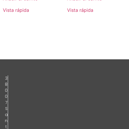
Vista rápida
Vista rápida
3
8
0
0
7
S
a
n
t