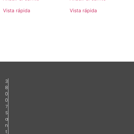
Vista rápida
Vista rápida
3
8
0
0
7
S
a
n
t