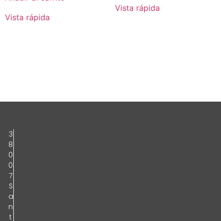
Vista rápida
Vista rápida
3
8
0
0
7
S
a
n
t