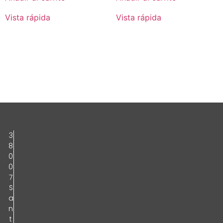
Vista rápida
Vista rápida
3
8
0
0
7
S
a
n
t