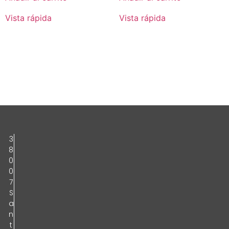
Vista rápida
Vista rápida
3
8
0
0
7
S
a
n
t