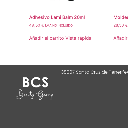
Adhesivo Lami Balm 20ml
Moldes
49,50
€
28,50
€
I.V.A NO INCLUIDO
Añadir al carrito
Vista rápida
Añadir 
38007 Santa Cruz de Tenerife