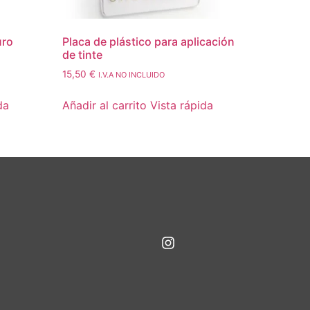
uro
Placa de plástico para aplicación
de tinte
15,50
€
I.V.A NO INCLUIDO
da
Añadir al carrito
Vista rápida