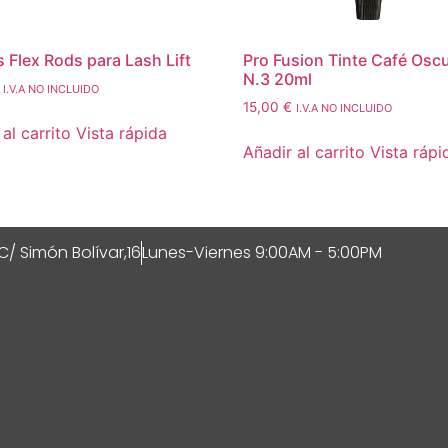
 Flex Rods para Lash Lift
Pro Fusion Tinte Café Osc
N.3 20ml
I.V.A NO INCLUIDO
15,00
€
I.V.A NO INCLUIDO
al carrito
Vista rápida
Añadir al carrito
Vista rápi
C/ Simón Bolívar,16
Lunes-Viernes 9:00AM - 5:00PM