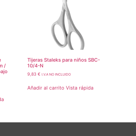
e
Tijeras Staleks para niños SBC-
m /
10/4-N
bajo
9,83
€
I.V.A NO INCLUIDO
Añadir al carrito
Vista rápida
da