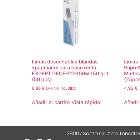
Limas desechables blandas
Limas 
«papmam» para base recta
PapmA
EXPERT DFCE-22-150w 150 grit
Madera
(50 pcs)
(25pc
8,88
€
4,92
€
I.V.A NO INCLUIDO
Añadir al carrito
Vista rápida
Añadir 
38007 Santa Cruz de Tenerife