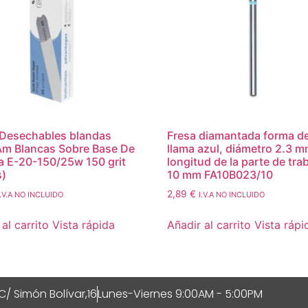
Desechables blandas
Fresa diamantada forma d
m Blancas Sobre Base De
llama azul, diámetro 2.3 m
 E-20-150/25w 150 grit
longitud de la parte de tra
s)
10 mm FA10B023/10
2,89
€
I.V.A NO INCLUIDO
I.V.A NO INCLUIDO
al carrito
Vista rápida
Añadir al carrito
Vista rápi
C/ Simón Bolívar,16
Lunes-Viernes 9:00AM - 5:00PM