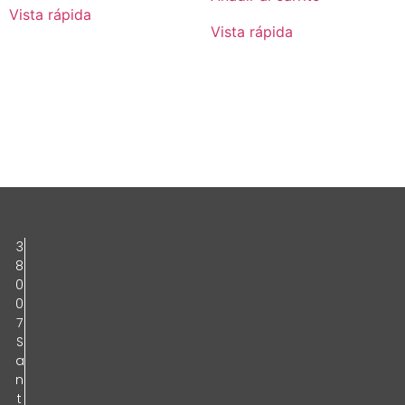
Vista rápida
Vista rápida
3
8
0
0
7
S
a
n
t