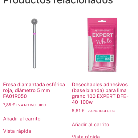
Fresa diamantada esférica
Desechables adhesivos
roja, diámetro 5 mm
(base blanda) para lima
FA01R050
grano 100 EXPERT DFE-
40-100w
7,85
€
I.V.A NO INCLUIDO
6,61
€
I.V.A NO INCLUIDO
Añadir al carrito
Añadir al carrito
Vista rápida
Vista rápida