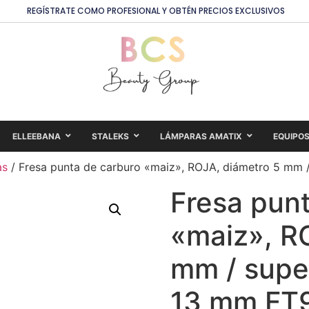
REGÍSTRATE COMO PROFESIONAL Y OBTÉN PRECIOS EXCLUSIVOS
ELLEEBANA
STALEKS
LÁMPARAS AMATIX
EQUIPO
as
/ Fresa punta de carburo «maiz», ROJA, diámetro 5 mm 
Fresa pun
«maiz», R
mm / super
13 mm FT