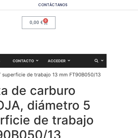
CONTÁCTANOS
0
0,00
€
S
CONTACTO
ACCEDER
/ superficie de trabajo 13 mm FT90B050/13
ta de carburo
OJA, diámetro 5
ficie de trabajo
90B050/13