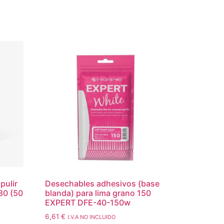
pulir
Desechables adhesivos (base
80 (50
blanda) para lima grano 150
EXPERT DFE-40-150w
6,61
€
I.V.A NO INCLUIDO