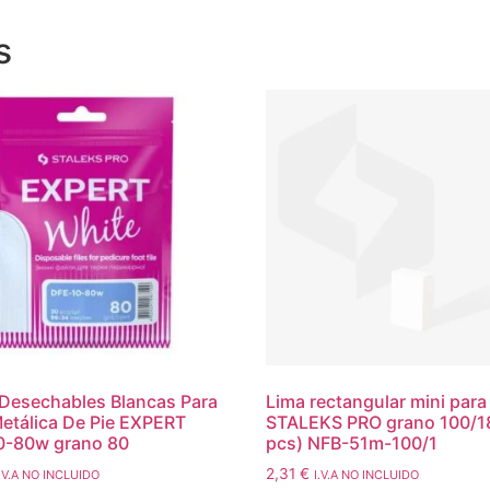
s
Desechables Blancas Para
Lima rectangular mini para 
etálica De Pie EXPERT
STALEKS PRO grano 100/1
0-80w grano 80
pcs) NFB-51m-100/1
2,31
€
I.V.A NO INCLUIDO
I.V.A NO INCLUIDO