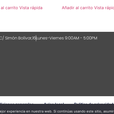
al carrito
Vista rápida
Añadir al carrito
Vista rápi
C/ Simón Bolívar,16
Lunes-Viernes 9:00AM - 5:00PM
iciones generales
Aviso legal
Política de privacidad
jor experiencia en nuestra web. Si continúas usando este sitio, asumi
© 2026 All Rights Reserved.