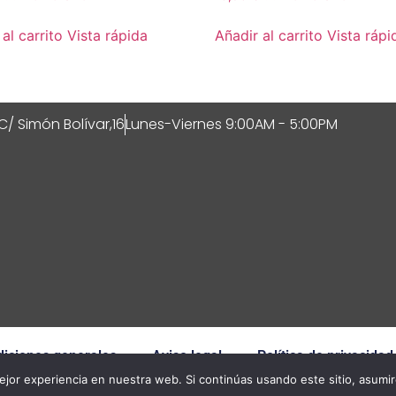
al carrito
Vista rápida
Añadir al carrito
Vista rápi
C/ Simón Bolívar,16
Lunes-Viernes 9:00AM - 5:00PM
iciones generales
Aviso legal
Política de privacidad
jor experiencia en nuestra web. Si continúas usando este sitio, asumi
© 2026 All Rights Reserved.