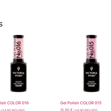
s
lish COLOR 016
Gel Polish COLOR 015
10,90
€
I.V.A NO INCLUIDO
I.V.A NO INCLUIDO