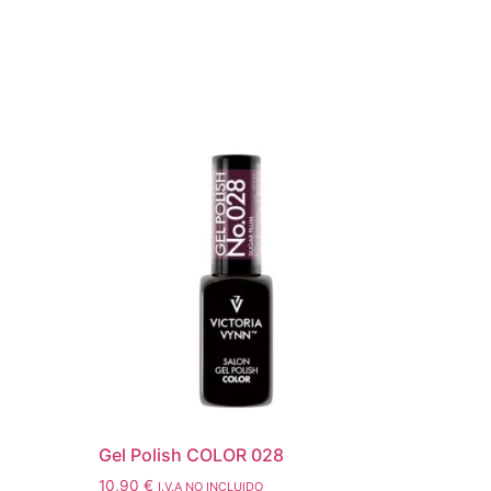
Gel Polish COLOR 028
10,90
€
I.V.A NO INCLUIDO