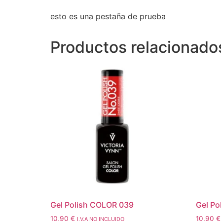
esto es una pestaña de prueba
Productos relacionado
Gel Polish COLOR 039
Gel Po
10,90
€
10,90
€
I.V.A NO INCLUIDO