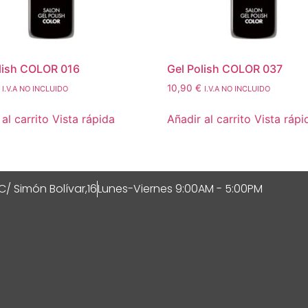
lish COLOR 016
Gel Polish COLOR 037
10,90
€
I.V.A NO INCLUIDO
I.V.A NO INCLUIDO
al carrito
Vista rápida
Añadir al carrito
Vista rápi
C/ Simón Bolívar,16
Lunes-Viernes 9:00AM - 5:00PM