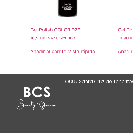
Gel Polish COLOR 029
Gel Po
10,90
€
10,90
€
I.V.A NO INCLUIDO
Añadir al carrito
Vista rápida
Añadir 
38007 Santa Cruz de Tenerife