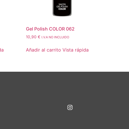
Gel Polish COLOR 062
10,90
€
I.V.A NO INCLUIDO
da
Añadir al carrito
Vista rápida