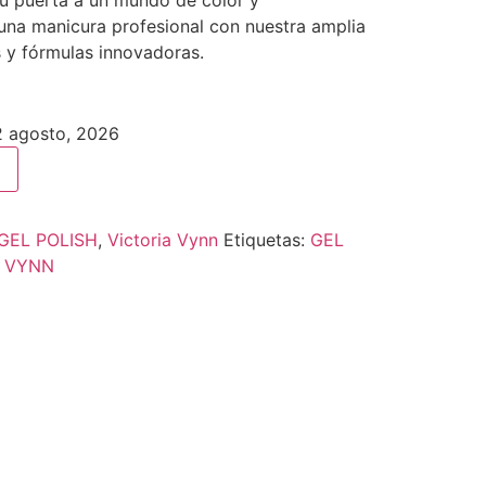
Tu puerta a un mundo de color y
 una manicura profesional con nuestra amplia
 y fórmulas innovadoras.
12 agosto, 2026
GEL POLISH
,
Victoria Vynn
Etiquetas:
GEL
A VYNN