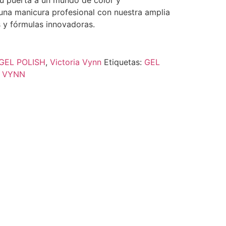
Tu puerta a un mundo de color y
 una manicura profesional con nuestra amplia
 y fórmulas innovadoras.
GEL POLISH
,
Victoria Vynn
Etiquetas:
GEL
A VYNN