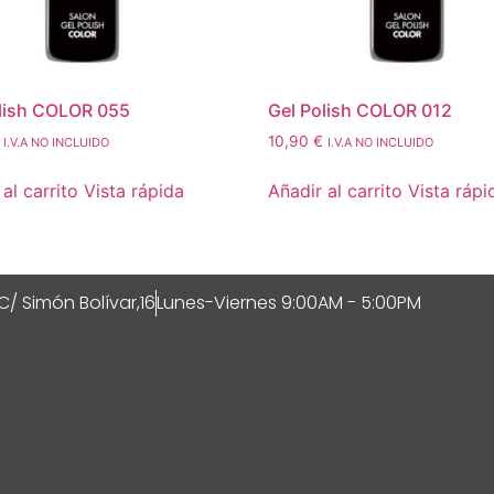
lish COLOR 055
Gel Polish COLOR 012
10,90
€
I.V.A NO INCLUIDO
I.V.A NO INCLUIDO
al carrito
Vista rápida
Añadir al carrito
Vista rápi
C/ Simón Bolívar,16
Lunes-Viernes 9:00AM - 5:00PM