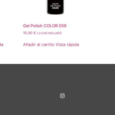
Gel Polish COLOR 059
10,90
€
I.V.A NO INCLUIDO
da
Añadir al carrito
Vista rápida