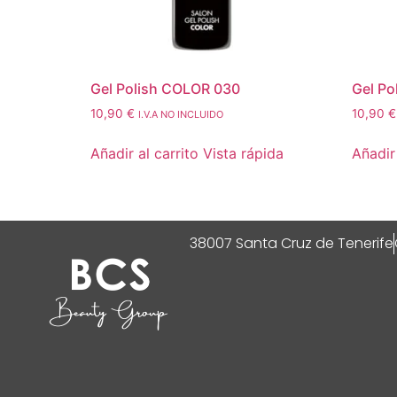
Gel Polish COLOR 030
Gel Po
10,90
€
10,90
€
I.V.A NO INCLUIDO
Añadir al carrito
Vista rápida
Añadir 
38007 Santa Cruz de Tenerife