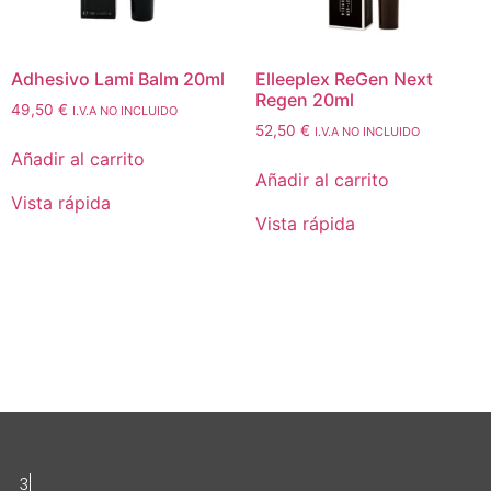
Adhesivo Lami Balm 20ml
Elleeplex ReGen Next
Regen 20ml
49,50
€
I.V.A NO INCLUIDO
52,50
€
I.V.A NO INCLUIDO
Añadir al carrito
Añadir al carrito
Vista rápida
Vista rápida
3