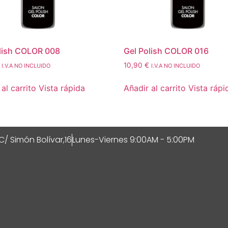
lish COLOR 008
Gel Polish COLOR 016
10,90
€
I.V.A NO INCLUIDO
I.V.A NO INCLUIDO
al carrito
Vista rápida
Añadir al carrito
Vista rápi
C/ Simón Bolívar,16
Lunes-Viernes 9:00AM - 5:00PM