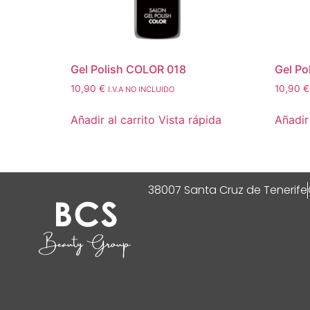
Gel Polish COLOR 018
Gel Po
10,90
€
10,90
€
I.V.A NO INCLUIDO
Añadir al carrito
Vista rápida
Añadir 
38007 Santa Cruz de Tenerife