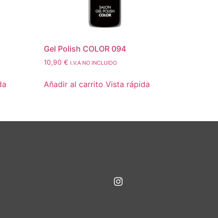
Gel Polish COLOR 094
10,90
€
I.V.A NO INCLUIDO
da
Añadir al carrito
Vista rápida