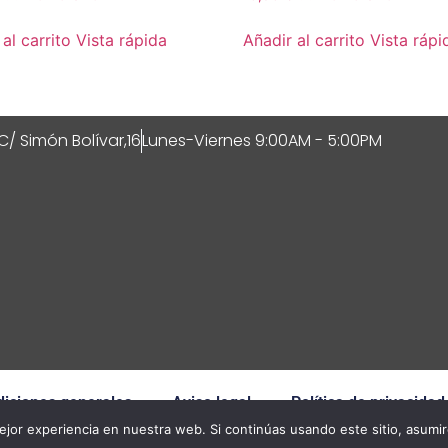
al carrito
Vista rápida
Añadir al carrito
Vista rápi
C/ Simón Bolívar,16
Lunes-Viernes 9:00AM - 5:00PM
iciones generales
Aviso legal
Política de privacidad
jor experiencia en nuestra web. Si continúas usando este sitio, asumi
© 2026 All Rights Reserved.