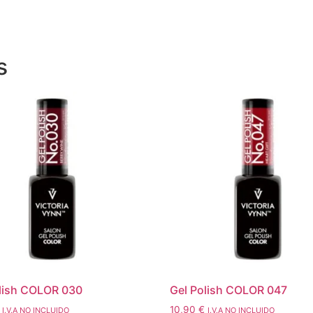
s
lish COLOR 030
Gel Polish COLOR 047
10,90
€
I.V.A NO INCLUIDO
I.V.A NO INCLUIDO