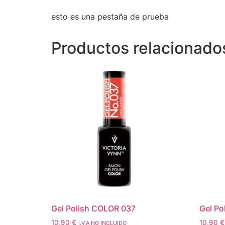
esto es una pestaña de prueba
Productos relacionado
Gel Polish COLOR 037
Gel Po
10,90
€
10,90
€
I.V.A NO INCLUIDO