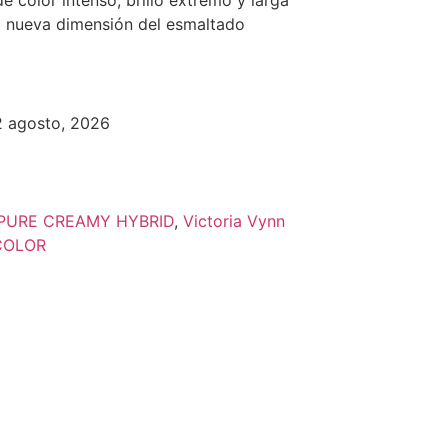
 color intenso, brillo extremo y larga
a nueva dimensión del esmaltado
12 agosto, 2026
PURE CREAMY HYBRID
,
Victoria Vynn
COLOR