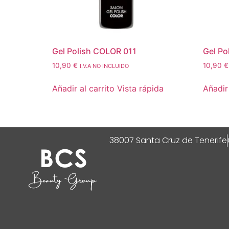
Gel Polish COLOR 011
Gel Po
10,90
€
10,90
€
I.V.A NO INCLUIDO
Añadir al carrito
Vista rápida
Añadir 
38007 Santa Cruz de Tenerife