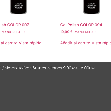
lish COLOR 007
Gel Polish COLOR 094
10,90
€
I.V.A NO INCLUIDO
I.V.A NO INCLUIDO
al carrito
Vista rápida
Añadir al carrito
Vista rápi
C/ Simón Bolívar,16
Lunes-Viernes 9:00AM - 5:00PM