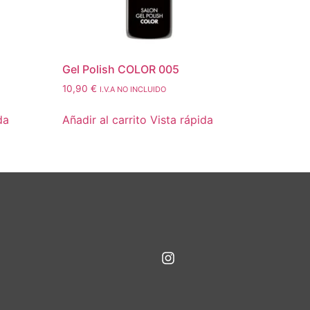
Gel Polish COLOR 005
10,90
€
I.V.A NO INCLUIDO
da
Añadir al carrito
Vista rápida