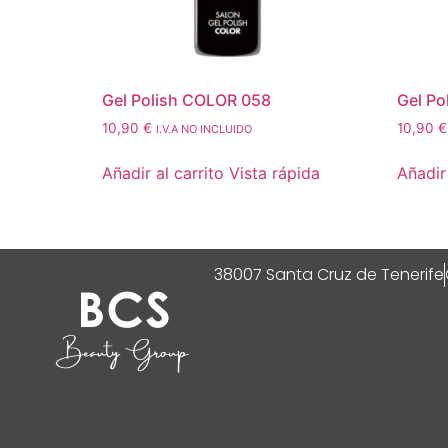
Gel Polish COLOR 058
Gel Po
10,90
€
10,90
€
I.V.A NO INCLUIDO
Añadir al carrito
Vista rápida
Añadir 
38007 Santa Cruz de Tenerife