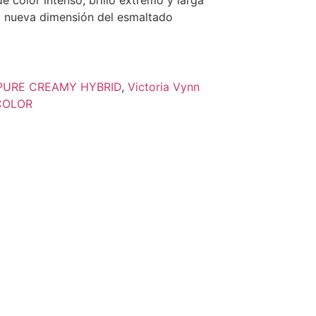
 color intenso, brillo extremo y larga
a nueva dimensión del esmaltado
PURE CREAMY HYBRID
,
Victoria Vynn
COLOR