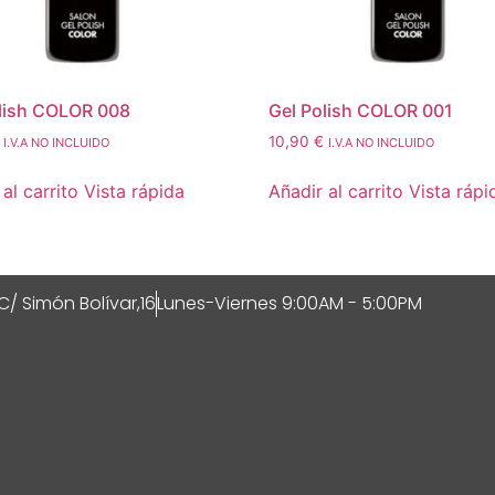
lish COLOR 008
Gel Polish COLOR 001
10,90
€
I.V.A NO INCLUIDO
I.V.A NO INCLUIDO
al carrito
Vista rápida
Añadir al carrito
Vista rápi
C/ Simón Bolívar,16
Lunes-Viernes 9:00AM - 5:00PM