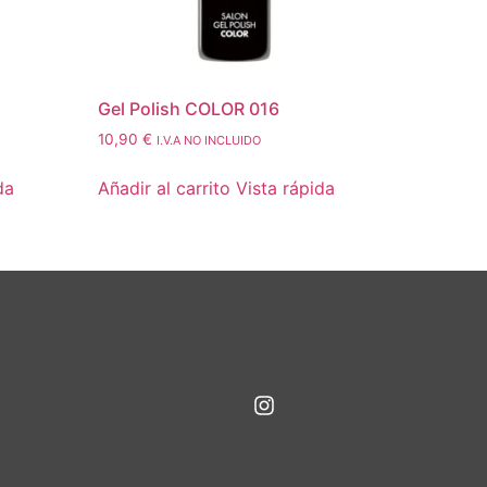
Gel Polish COLOR 016
10,90
€
I.V.A NO INCLUIDO
da
Añadir al carrito
Vista rápida