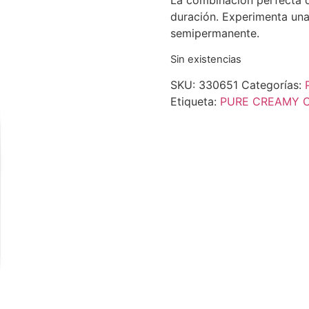
La combinación perfecta de
duración. Experimenta un
semipermanente.
Sin existencias
SKU:
330651
Categorías:
Etiqueta:
PURE CREAMY 