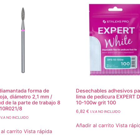
diamantada forma de
Desechables adhesivos pa
roja, diámetro 2,1 mm /
lima de pedicura EXPERT 
ud de la parte de trabajo 8
10-100w grit 100
10R021/8
6,82
€
I.V.A NO INCLUIDO
I.V.A NO INCLUIDO
Añadir al carrito
Vista rápi
al carrito
Vista rápida