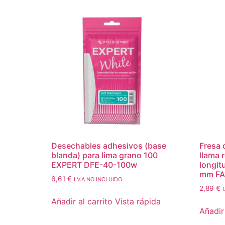
Desechables adhesivos (base
Fresa 
blanda) para lima grano 100
llama 
EXPERT DFE-40-100w
longit
mm FA
6,61
€
I.V.A NO INCLUIDO
2,89
€
Añadir al carrito
Vista rápida
Añadir 