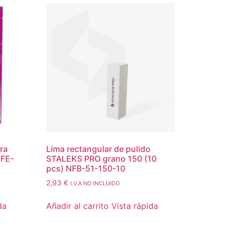
ra
Lima rectangular de pulido
DFE-
STALEKS PRO grano 150 (10
pcs) NFB-51-150-10
2,93
€
I.V.A NO INCLUIDO
da
Añadir al carrito
Vista rápida