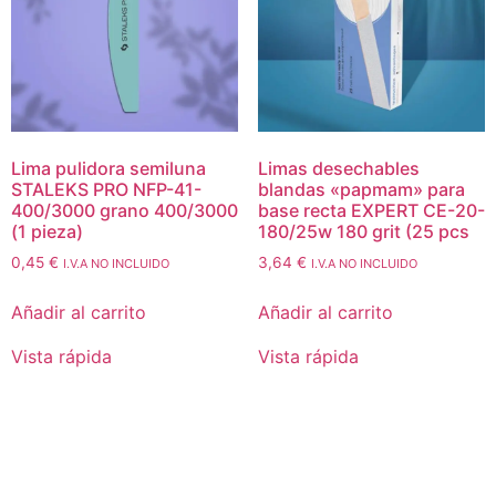
Lima pulidora semiluna
Limas desechables
STALEKS PRO NFP-41-
blandas «papmam» para
400/3000 grano 400/3000
base recta EXPERT CE-20-
(1 pieza)
180/25w 180 grit (25 pcs
0,45
€
3,64
€
I.V.A NO INCLUIDO
I.V.A NO INCLUIDO
Añadir al carrito
Añadir al carrito
Vista rápida
Vista rápida