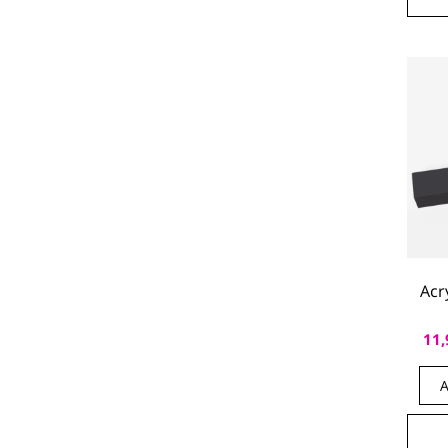
Acr
11