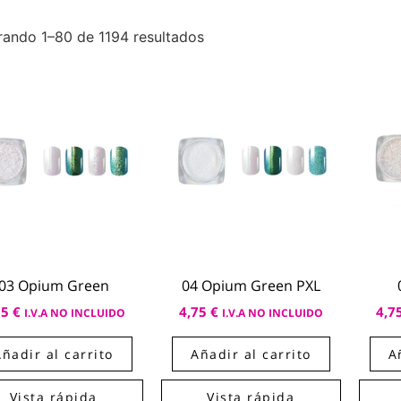
rando 1–80 de 1194 resultados
03 Opium Green
04 Opium Green PXL
75
€
4,75
€
4,7
I.V.A NO INCLUIDO
I.V.A NO INCLUIDO
Añadir al carrito
Añadir al carrito
A
Vista rápida
Vista rápida