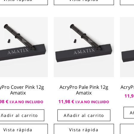
yPro Cover Pink 12g
AcryPro Pale Pink 12g
AcryP
Amatix
Amatix
11,
,98
€
11,98
€
I.V.A NO INCLUIDO
I.V.A NO INCLUIDO
A
Añadir al carrito
Añadir al carrito
Vista rápida
Vista rápida