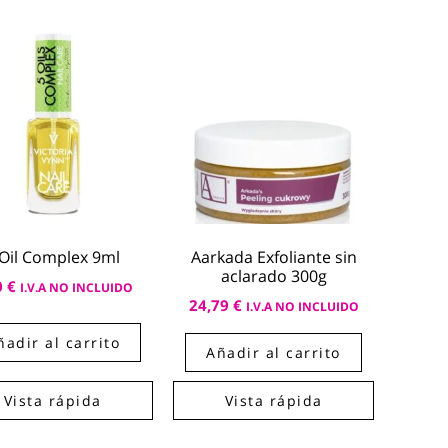
 Oil Complex 9ml
Aarkada Exfoliante sin
aclarado 300g
0
€
I.V.A NO INCLUIDO
24,79
€
I.V.A NO INCLUIDO
ñadir al carrito
Añadir al carrito
Vista rápida
Vista rápida