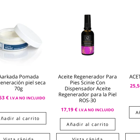
Aarkada Pomada
Aceite Regenerador Para
ACE
eneración piel seca
Pies Scinie Con
25,
70g
Dispensador Aceite
Regenerador para la Piel
,53
€
I.V.A NO INCLUIDO
ROS-30
17,19
€
I.V.A NO INCLUIDO
A
Añadir al carrito
Añadir al carrito
Vista rápida
Vista rápida