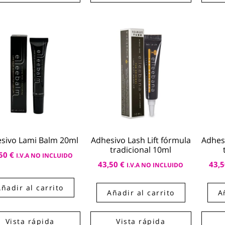
sivo Lami Balm 20ml
Adhesivo Lash Lift fórmula
Adhesi
tradicional 10ml
,50
€
I.V.A NO INCLUIDO
43,50
€
43,
I.V.A NO INCLUIDO
Añadir al carrito
Añadir al carrito
A
Vista rápida
Vista rápida