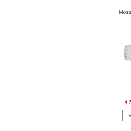
Most
4,