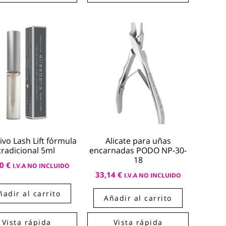
vo Lash Lift fórmula
Alicate para uñas
tradicional 5ml
encarnadas PODO NP-30-
18
50
€
I.V.A NO INCLUIDO
33,14
€
I.V.A NO INCLUIDO
ñadir al carrito
Añadir al carrito
Vista rápida
Vista rápida