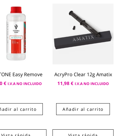
TONE Easy Remove
AcryPro Clear 12g Amatix
50
€
11,98
€
I.V.A NO INCLUIDO
I.V.A NO INCLUIDO
ñadir al carrito
Añadir al carrito
Vista rápida
Vista rápida