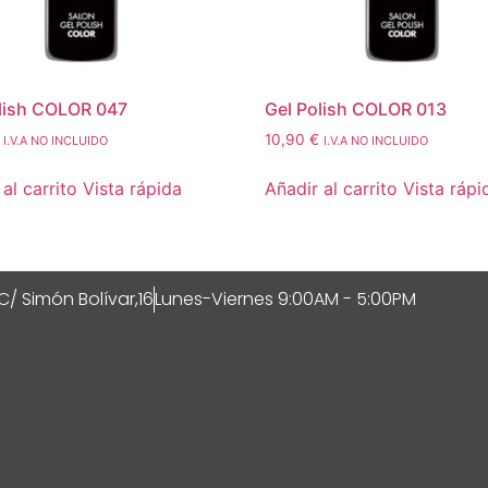
lish COLOR 047
Gel Polish COLOR 013
10,90
€
I.V.A NO INCLUIDO
I.V.A NO INCLUIDO
al carrito
Vista rápida
Añadir al carrito
Vista rápi
C/ Simón Bolívar,16
Lunes-Viernes 9:00AM - 5:00PM