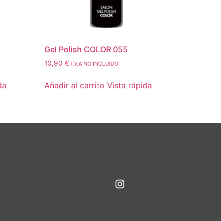
Gel Polish COLOR 055
10,90
€
I.V.A NO INCLUIDO
da
Añadir al carrito
Vista rápida