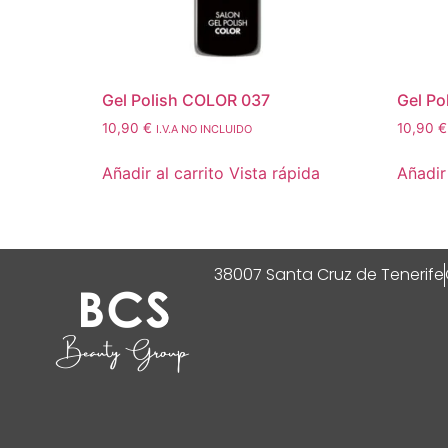
Gel Polish COLOR 037
Gel Po
10,90
€
10,90
€
I.V.A NO INCLUIDO
Añadir al carrito
Vista rápida
Añadir 
38007 Santa Cruz de Tenerife