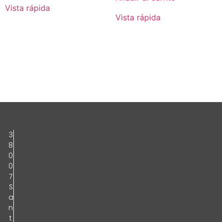
Vista rápida
Vista rápida
3
8
0
0
7
S
a
n
t