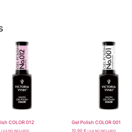
s
lish COLOR 012
Gel Polish COLOR 001
10,90
€
I.V.A NO INCLUIDO
I.V.A NO INCLUIDO