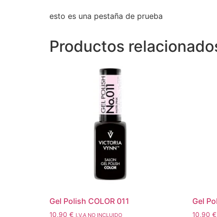
esto es una pestaña de prueba
Productos relacionado
Gel Polish COLOR 011
Gel Po
10,90
€
10,90
€
I.V.A NO INCLUIDO