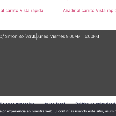
al carrito
Vista rápida
Añadir al carrito
Vista rápi
C/ Simón Bolívar,16
Lunes-Viernes 9:00AM - 5:00PM
iciones generales
Aviso legal
Política de privacidad
jor experiencia en nuestra web. Si continúas usando este sitio, asumi
© 2026 All Rights Reserved.