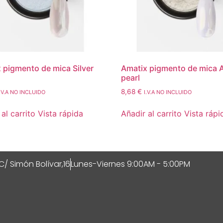
 pigmento de mica Silver
Amatix pigmento de mica A
pearl
8,68
€
I.V.A NO INCLUIDO
I.V.A NO INCLUIDO
al carrito
Vista rápida
Añadir al carrito
Vista rápi
C/ Simón Bolívar,16
Lunes-Viernes 9:00AM - 5:00PM