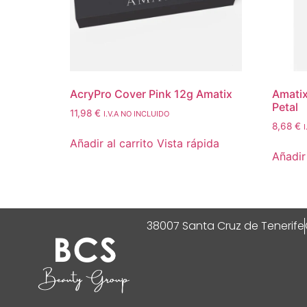
AcryPro Cover Pink 12g Amatix
Amatix
Petal
11,98
€
I.V.A NO INCLUIDO
8,68
€
Añadir al carrito
Vista rápida
Añadir 
38007 Santa Cruz de Tenerife