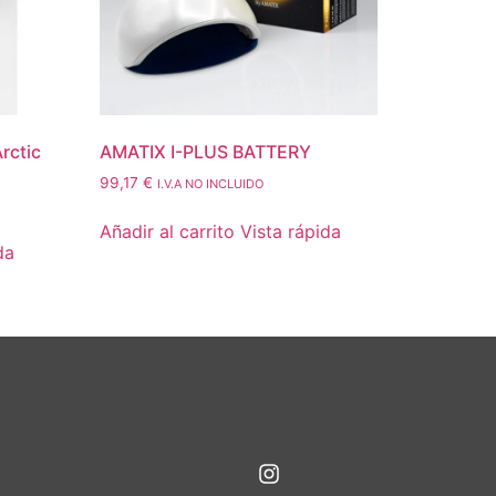
rctic
AMATIX I-PLUS BATTERY
99,17
€
I.V.A NO INCLUIDO
Añadir al carrito
Vista rápida
da