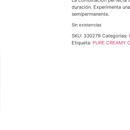
La combinación perfecta de
duración. Experimenta un
semipermanente.
Sin existencias
SKU:
330279
Categorías:
Etiqueta:
PURE CREAMY 