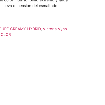
 color intenso, brillo extremo y larga
a nueva dimensión del esmaltado
PURE CREAMY HYBRID
,
Victoria Vynn
COLOR