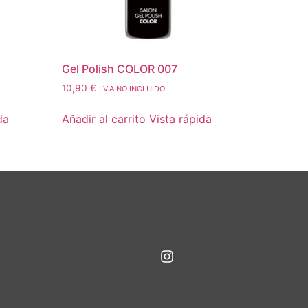
Gel Polish COLOR 007
10,90
€
I.V.A NO INCLUIDO
da
Añadir al carrito
Vista rápida