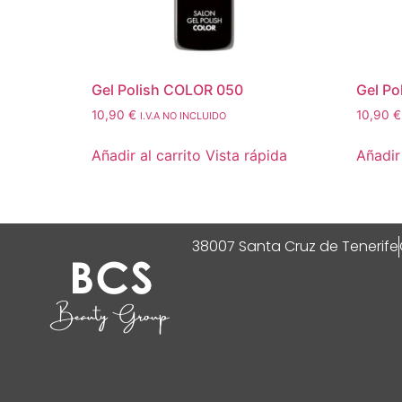
Gel Polish COLOR 050
Gel Po
10,90
€
10,90
€
I.V.A NO INCLUIDO
Añadir al carrito
Vista rápida
Añadir 
38007 Santa Cruz de Tenerife