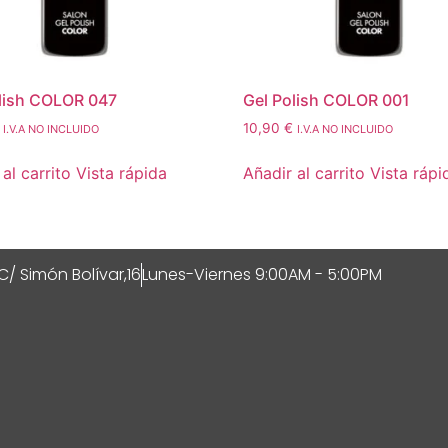
lish COLOR 047
Gel Polish COLOR 001
10,90
€
I.V.A NO INCLUIDO
I.V.A NO INCLUIDO
al carrito
Vista rápida
Añadir al carrito
Vista rápi
C/ Simón Bolívar,16
Lunes-Viernes 9:00AM - 5:00PM