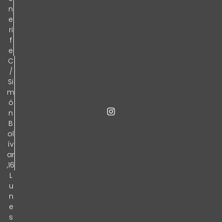
n
e
ri
f
e
C
/
Si
m
ó
n
B
ol
ív
ar
,16
L
u
n
e
s