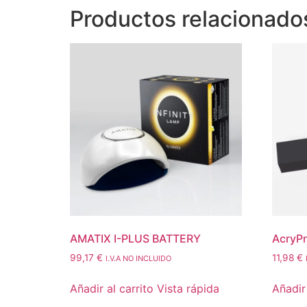
Productos relacionado
AMATIX I-PLUS BATTERY
AcryPr
99,17
€
11,98
€
I.V.A NO INCLUIDO
Añadir al carrito
Vista rápida
Añadir 