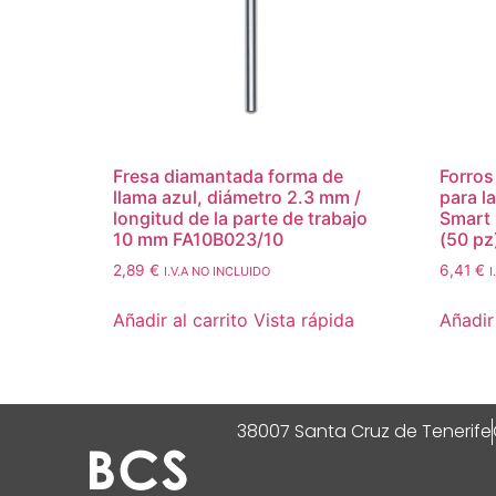
Fresa diamantada forma de
Forro
llama azul, diámetro 2.3 mm /
para la
longitud de la parte de trabajo
Smart
10 mm FA10B023/10
(50 pz
2,89
€
6,41
€
I.V.A NO INCLUIDO
I
Añadir al carrito
Vista rápida
Añadir 
38007 Santa Cruz de Tenerife