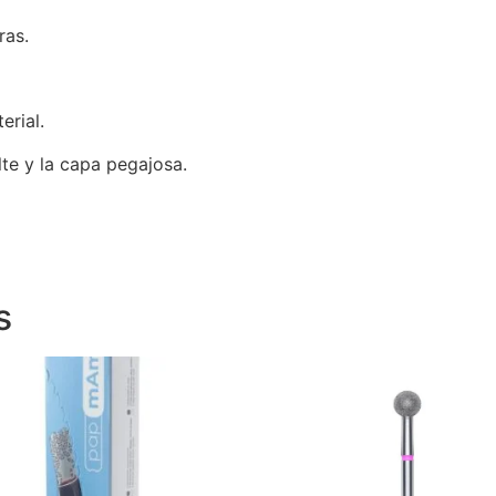
ras.
erial.
lte y la capa pegajosa.
s