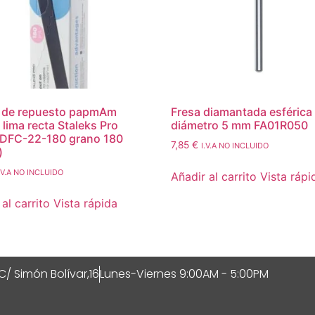
s de repuesto papmAm
Fresa diamantada esférica 
 lima recta Staleks Pro
diámetro 5 mm FA01R050
 DFC-22-180 grano 180
7,85
€
I.V.A NO INCLUIDO
)
.V.A NO INCLUIDO
Añadir al carrito
Vista rápi
al carrito
Vista rápida
C/ Simón Bolívar,16
Lunes-Viernes 9:00AM - 5:00PM