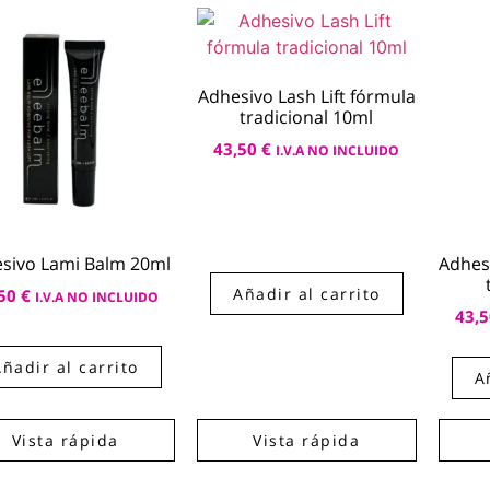
Adhesivo Lash Lift fórmula
tradicional 10ml
43,50
€
I.V.A NO INCLUIDO
sivo Lami Balm 20ml
Adhesi
Añadir al carrito
,50
€
I.V.A NO INCLUIDO
43,
Añadir al carrito
A
Vista rápida
Vista rápida