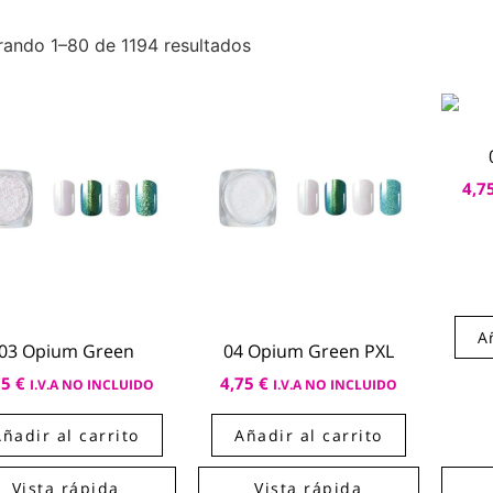
rando 1–80 de 1194 resultados
4,7
A
03 Opium Green
04 Opium Green PXL
75
€
4,75
€
I.V.A NO INCLUIDO
I.V.A NO INCLUIDO
Añadir al carrito
Añadir al carrito
Vista rápida
Vista rápida