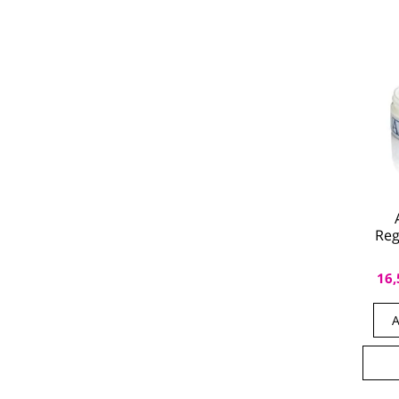
Reg
16