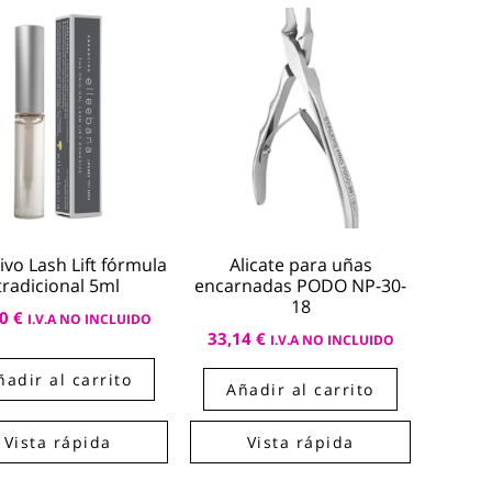
vo Lash Lift fórmula
Alicate para uñas
tradicional 5ml
encarnadas PODO NP-30-
18
50
€
I.V.A NO INCLUIDO
33,14
€
I.V.A NO INCLUIDO
ñadir al carrito
Añadir al carrito
Vista rápida
Vista rápida