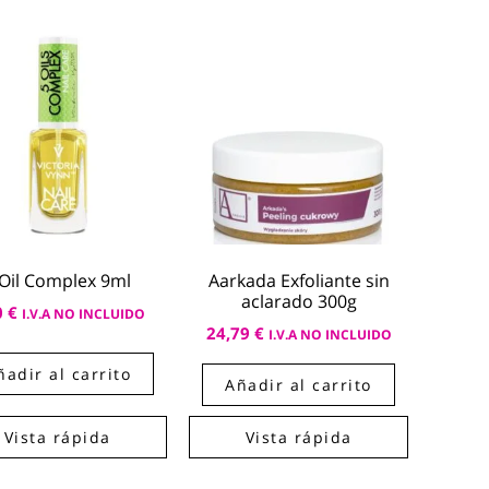
 Oil Complex 9ml
Aarkada Exfoliante sin
aclarado 300g
0
€
I.V.A NO INCLUIDO
24,79
€
I.V.A NO INCLUIDO
ñadir al carrito
Añadir al carrito
Vista rápida
Vista rápida