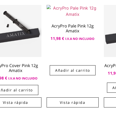
AcryPro Pale Pink 12g
Amatix
11,98
€
I.V.A NO INCLUIDO
yPro Cover Pink 12g
AcryP
Amatix
Añadir al carrito
11,
,98
€
I.V.A NO INCLUIDO
A
Añadir al carrito
Vista rápida
Vista rápida