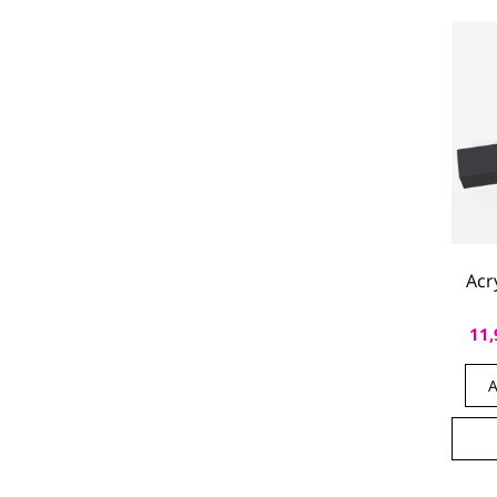
Acr
11