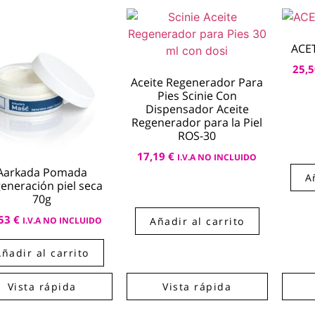
ACE
25,
Aceite Regenerador Para
Pies Scinie Con
Dispensador Aceite
Regenerador para la Piel
ROS-30
17,19
€
I.V.A NO INCLUIDO
Aarkada Pomada
A
eneración piel seca
70g
,53
€
Añadir al carrito
I.V.A NO INCLUIDO
Añadir al carrito
Vista rápida
Vista rápida