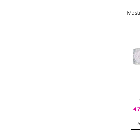
Most
4,