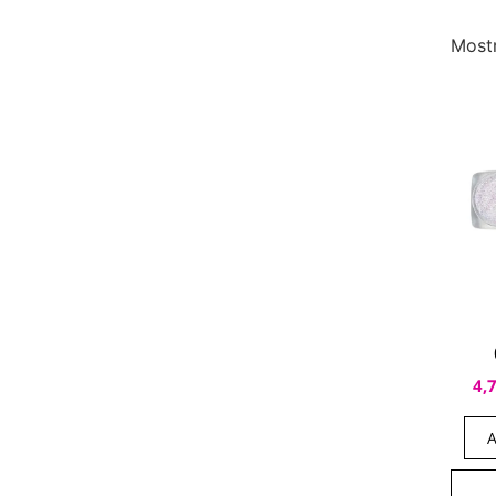
Most
4,