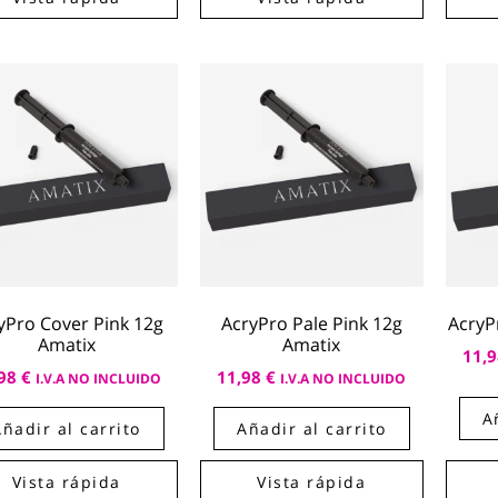
yPro Cover Pink 12g
AcryPro Pale Pink 12g
AcryP
Amatix
Amatix
11,
,98
€
11,98
€
I.V.A NO INCLUIDO
I.V.A NO INCLUIDO
A
Añadir al carrito
Añadir al carrito
Vista rápida
Vista rápida