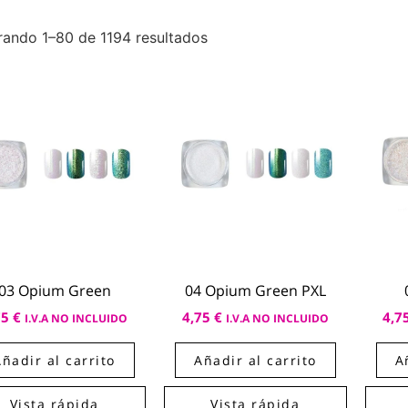
rando 1–80 de 1194 resultados
03 Opium Green
04 Opium Green PXL
75
€
4,75
€
4,7
I.V.A NO INCLUIDO
I.V.A NO INCLUIDO
Añadir al carrito
Añadir al carrito
A
Vista rápida
Vista rápida