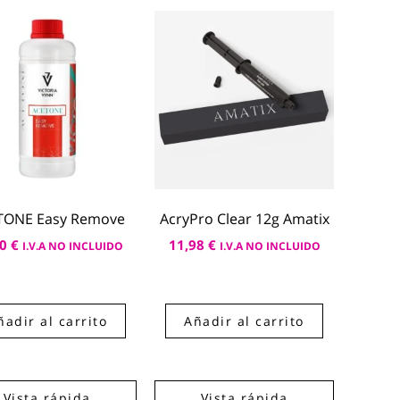
TONE Easy Remove
AcryPro Clear 12g Amatix
50
€
11,98
€
I.V.A NO INCLUIDO
I.V.A NO INCLUIDO
ñadir al carrito
Añadir al carrito
Vista rápida
Vista rápida