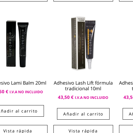
sivo Lami Balm 20ml
Adhesivo Lash Lift fórmula
Adhesi
tradicional 10ml
,50
€
I.V.A NO INCLUIDO
43,50
€
43,
I.V.A NO INCLUIDO
Añadir al carrito
Añadir al carrito
A
Vista rápida
Vista rápida