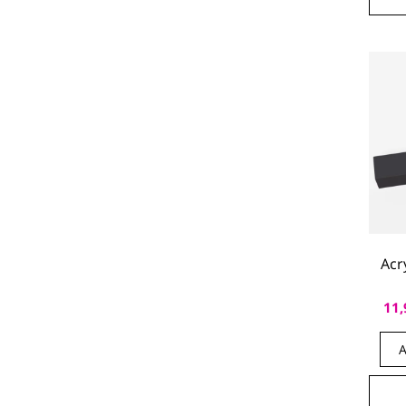
Acr
11