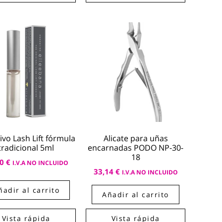
vo Lash Lift fórmula
Alicate para uñas
tradicional 5ml
encarnadas PODO NP-30-
18
50
€
I.V.A NO INCLUIDO
33,14
€
I.V.A NO INCLUIDO
ñadir al carrito
Añadir al carrito
Vista rápida
Vista rápida