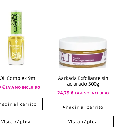
 Oil Complex 9ml
Aarkada Exfoliante sin
aclarado 300g
0
€
I.V.A NO INCLUIDO
24,79
€
I.V.A NO INCLUIDO
ñadir al carrito
Añadir al carrito
Vista rápida
Vista rápida