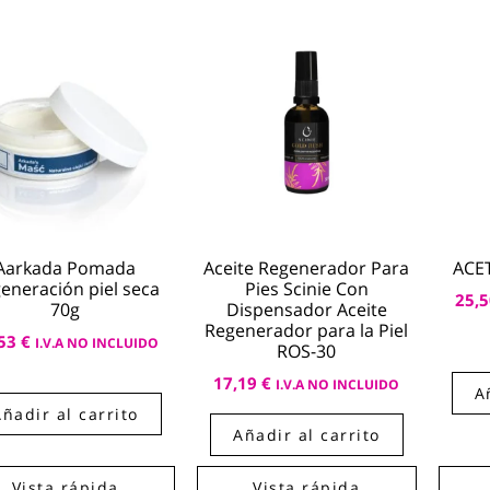
Aarkada Pomada
Aceite Regenerador Para
ACE
eneración piel seca
Pies Scinie Con
25,
70g
Dispensador Aceite
Regenerador para la Piel
,53
€
I.V.A NO INCLUIDO
ROS-30
17,19
€
I.V.A NO INCLUIDO
A
Añadir al carrito
Añadir al carrito
Vista rápida
Vista rápida